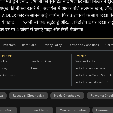
लाश मत छूने देना...', भांजी को सुसाइड नोट भेजकर बॉडी बिल्डर ने ख
देशमुख की नौकरी खतरे में', अलायंस में आकर बोले सलमान खान, ल
VIDEO: कार के सामने आई बाघिन, फिर 3 शावकों के साथ दिखा ऐसा
 ये पढ़ाई
|
'अभी भी एक स्टूडेंट हूं और...', फ्रेंडशिप डे पर दिखा 
घर पर 4 चीजों से बनाएं गाढ़ी और टेस्टी मेयोनीज
Investors
Rate Card
Privacy Policy
Terms and Conditions
Corre
IPTION:
EVENTS:
olitan
Reader's Digest
Sahitya Aaj Tak
Today
Time
India Today Conclave
s & Gizmos
India Today Youth Summit
India Today Education Su
ya
Ratnagiri Choghadiya
Noida Choghadiya
Pulwama Chog
uri Aarti
Hanuman Chalisa
Maa Gauri Chalisa
Hanuman C