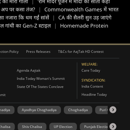
ुद को मारी गोली
|
'राम मंदिर पूजन में मोदी की सीता कहां
ॉक अप पर कसा तंज?
|
Commonwealth Games में भारत
 नजारा कि थम गईं सांसें
|
CA की सैलरी सुन उड़ जाएंगे
राहुल गांधी का Gen-Z स्टाइल
|
Homemade Protein
ction Policy
Press Releases
T&Cs for AajTak HD Contest
WELFARE:
Agenda Aajtak
Care Today
India Today Woman's Summit
SYNDICATION:
India Content
State Of The States Conclave
Headline Today
mmit
hadiya
Ayodhya Choghadiya
Choghadiya
Puri Choghadiya
halisa
Shiv Chalisa
UP Election
Punjab Election
Goa 