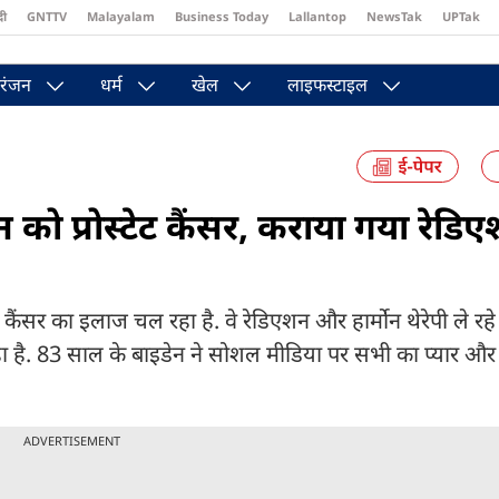
दी
GNTTV
Malayalam
Business Today
Lallantop
NewsTak
UPTak
st
Brides Today
Reader’s Digest
Astro Tak
Pakwan Gali
रंजन
धर्म
खेल
लाइफस्टाइल
डेन को प्रोस्टेट कैंसर, कराया गया रेडि
टेट कैंसर का इलाज चल रहा है. वे रेडिएशन और हार्मोन थेरेपी ले रहे है
 रहा है. 83 साल के बाइडेन ने सोशल मीडिया पर सभी का प्यार और
ADVERTISEMENT