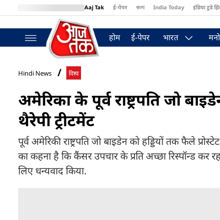
Aaj Tak
ई-पेपर
বাংলা
India Today
इंडिया टुडे हिं
MumbaiTak
BT Bazaar
Cosmopolitan
Harper's Bazaar
Northea
होम
ई-पेपर
भारत
मनो
Hindi News
विश्व
अमेरिका के पूर्व राष्ट्रपति जो बाइ
थैरेपी ट्रीटमेंट
पूर्व अमेरिकी राष्ट्रपति जो बाइडेन को हड्डियों तक फैले प्रोस्
का कहना है कि कैंसर उपचार के प्रति अच्छा रिस्पॉन्ड कर
लिए धन्यवाद किया.