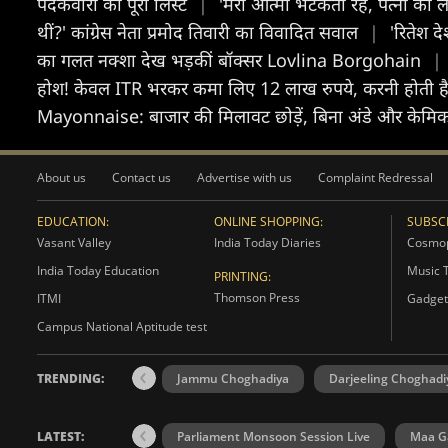
पदकवीरों की पूरी लिस्ट
|
'मेरी आत्मा भटकती रहे, पत्नी को 
थीं?' कांग्रेस नेता प्रमोद तिवारी का विवादित सवाल
|
'रितेश 
का गलत नक्शा देख भड़कीं बॉक्सर Lovlina Borgohain
|
होश! केवल ITR भरकर कमा लिए 12 लाख रुपये, करनी होती है
Mayonnaise: बाजार की मिलावट छोड़ें, बिना अंडे और केमिकल 
About us
Contact us
Advertise with us
Complaint Redressal
EDUCATION:
ONLINE SHOPPING:
SUBSCR
Vasant Valley
India Today Diaries
Cosmop
India Today Education
Music 
PRINTING:
Thomson Press
ITMI
Gadget
Campus National Aptitude test
TRENDING:
Jammu Choghadiya
Darjeeling Choghadi
LATEST:
Parliament Monsoon Session Live
Maa Ga