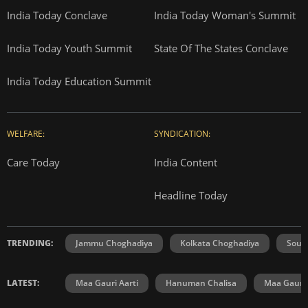
India Today Conclave
India Today Woman's Summit
India Today Youth Summit
State Of The States Conclave
India Today Education Summit
WELFARE:
SYNDICATION:
Care Today
India Content
Headline Today
TRENDING:
Jammu Choghadiya
Kolkata Choghadiya
Sout
LATEST:
Maa Gauri Aarti
Hanuman Chalisa
Maa Gauri 