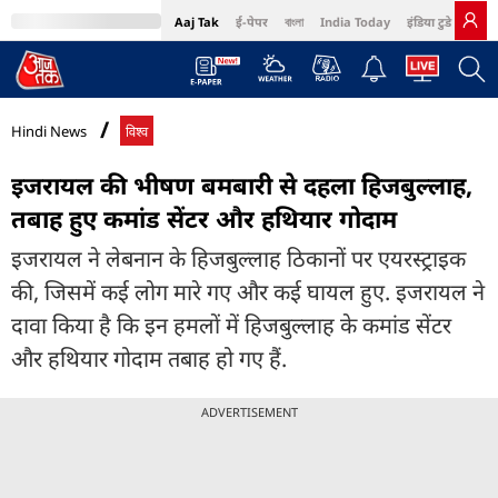
Aaj Tak
ई-पेपर
বাংলা
India Today
इंडिया टुडे हिंदी
MumbaiTak
BT Bazaar
Cosmopolitan
Harper's Bazaar
Northeast
Bri
Hindi News
विश्व
इजरायल की भीषण बमबारी से दहला हिजबुल्लाह,
तबाह हुए कमांड सेंटर और हथियार गोदाम
इजरायल ने लेबनान के हिजबुल्लाह ठिकानों पर एयरस्ट्राइक
की, जिसमें कई लोग मारे गए और कई घायल हुए. इजरायल ने
दावा किया है कि इन हमलों में हिजबुल्लाह के कमांड सेंटर
और हथियार गोदाम तबाह हो गए हैं.
ADVERTISEMENT