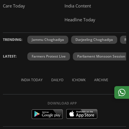
Care Today
India Content
Headline Today
TRENDING:
Jammu Choghadiya
Darjeeling Choghadiya
Ra
LATEST:
Farmers Protest Live
Parliament Monsoon Session
INDIA TODAY
DAILYO
ICHOWK
ARCHIVE
DOWNLOAD APP