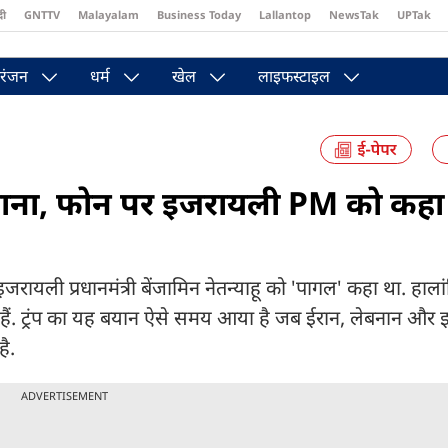
दी
GNTTV
Malayalam
Business Today
Lallantop
NewsTak
UPTak
st
Brides Today
Reader’s Digest
Astro Tak
Pakwan Gali
रंजन
धर्म
खेल
लाइफस्टाइल
ंप ने माना, फोन पर इजरायली PM को कहा
पर इजरायली प्रधानमंत्री बेंजामिन नेतन्याहू को 'पागल' कहा था. हालांक
ूत हैं. ट्रंप का यह बयान ऐसे समय आया है जब ईरान, लेबनान और
है.
ADVERTISEMENT