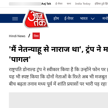
Aaj Tak
ई-पेपर
বাংলা
India Today
इंडिया टुडे हिं
MumbaiTak
BT Bazaar
Cosmopolitan
Harper's Bazaar
Northea
होम
ई-पेपर
भारत
मनो
Hindi News
विश्व
'मैं नेतन्याहू से नाराज था', ट्र
'पागल'
राष्ट्रपति डोनाल्ड ट्रंप ने स्वीकार किया है कि उन्होंने फोन 
यह भी स्पष्ट किया कि दोनों नेताओं के रिश्ते अब भी मजब
बीच बढ़ता तनाव मध्य पूर्व में शांति प्रयासों पर भारी पड़ रहा 