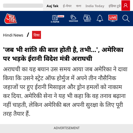
Aaj Tak
ई-पेपर
বাংলা
India Today
इंडिया टुडे हिंदी
MumbaiTak
BT Bazaar
Cosmopolitan
Harper's Bazaar
Northeast
Bri
Hindi News
विश्व
'जब भी शांति की बात होती है, तभी...', अमेरिका
पर भड़के ईरानी विदेश मंत्री अराघची
अराघची का यह बयान उस समय आया जब अमेरिका ने दावा
किया कि उसने स्ट्रेट ऑफ होर्मुज में अपने तीन नौसैनिक
जहाजों पर हुए ईरानी मिसाइल और ड्रोन हमलों को नाकाम
कर दिया. अमेरिकी सेना ने यह भी कहा कि वह तनाव बढ़ाना
नहीं चाहती, लेकिन अमेरिकी बल अपनी सुरक्षा के लिए पूरी
तरह तैयार हैं.
ADVERTISEMENT