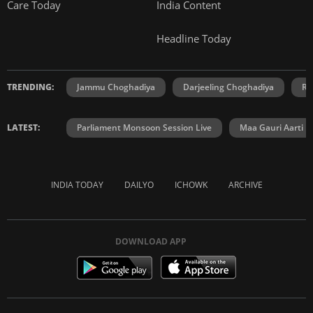
Care Today
India Content
Headline Today
TRENDING:
Jammu Choghadiya
Darjeeling Choghadiya
Ra
LATEST:
Parliament Monsoon Session Live
Maa Gauri Aarti
INDIA TODAY
DAILYO
ICHOWK
ARCHIVE
DOWNLOAD APP