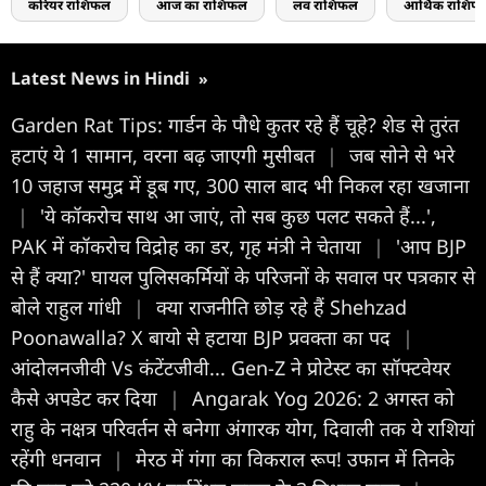
करियर राशिफल
आज का राशिफल
लव राशिफल
आर्थिक राशिफ
Latest News in Hindi
»
Garden Rat Tips: गार्डन के पौधे कुतर रहे हैं चूहे? शेड से तुरंत
हटाएं ये 1 सामान, वरना बढ़ जाएगी मुसीबत
|
जब सोने से भरे
10 जहाज समुद्र में डूब गए, 300 साल बाद भी निकल रहा खजाना
|
'ये कॉकरोच साथ आ जाएं, तो सब कुछ पलट सकते हैं...',
PAK में कॉकरोच विद्रोह का डर, गृह मंत्री ने चेताया
|
'आप BJP
से हैं क्या?' घायल पुलिसकर्मियों के परिजनों के सवाल पर पत्रकार से
बोले राहुल गांधी
|
क्या राजनीति छोड़ रहे हैं Shehzad
Poonawalla? X बायो से हटाया BJP प्रवक्ता का पद
|
आंदोलनजीवी Vs कंटेंटजीवी... Gen-Z ने प्रोटेस्ट का सॉफ्टवेयर
कैसे अपडेट कर दिया
|
Angarak Yog 2026: 2 अगस्त को
राहु के नक्षत्र परिवर्तन से बनेगा अंगारक योग, दिवाली तक ये राशियां
रहेंगी धनवान
|
मेरठ में गंगा का विकराल रूप! उफान में तिनके