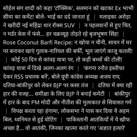
सोहेल संग शादी को कहा 'टॉक्सिक', सलमान को खटका Ex भाभी
सीमा का कमेंट! बोले- भाई का दर्द जानता हूं
|
मलाइका अरोड़ा
ने खरीदी नई महिंद्रा थार रॉक्स SUV
|
न पहलवानों से हुए चित,
न मर्डर केस में फंसे... हर चक्रव्यूह तोड़ते रहे बृजभूषण सिंह!
|
Rose Coconut Barfi Recipe: न खोया न चीनी, सावन में घर
पर बनाकर खाएं गुलाब-नारियल की बर्फी, भूल जाएंगे काजू कतली!
|
कोई 50 दिन से कांवड़ यात्रा पर, तो कहीं बच्चों की टोली!
कांवड़ यात्रा में दिखे अलग-अलग रंग
|
'कंगना रनौत इस्तीफा
देकर RSS प्रचारक बनें', बोले यूपी कांग्रेस अध्यक्ष अजय राय;
दतिया-बांकीपुर को लेकर BJP पर कसा तंज
|
दतिया में क्या रही
हार की वजह... समीक्षा के लिए BJP ने बनाई कमेटी
|
बांकीपुर
में हार के बाद PM मोदी और नीतीश की मुलाकात से सियासत गर्म
|
विपक्ष करता रहा हंगामा, लोकसभा ने पास कर दिया ये अहम
बिल, ध्वनिमत से हुई वोटिंग
|
पाकिस्तानी आतंकियों में ये खौफ
अच्छा है... वो आतंकी, जिनका खात्मा करते गए 'अज्ञात हत्यारे'