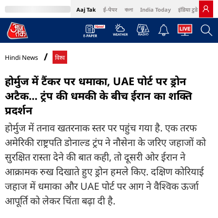
Aaj Tak
ई-पेपर
বাংলা
India Today
इंडिया टुडे हिंदी
MumbaiTak
BT Bazaar
Cosmopolitan
Harper's Bazaar
Northeast
Bri
Hindi News
विश्व
होर्मुज में टैंकर पर धमाका, UAE पोर्ट पर ड्रोन
अटैक... ट्रंप की धमकी के बीच ईरान का शक्ति
प्रदर्शन
होर्मुज में तनाव खतरनाक स्तर पर पहुंच गया है. एक तरफ
अमेरिकी राष्ट्रपति डोनाल्ड ट्रंप ने नौसेना के जरिए जहाजों को
सुरक्षित रास्ता देने की बात कही, तो दूसरी ओर ईरान ने
आक्रामक रुख दिखाते हुए ड्रोन हमले किए. दक्षिण कोरियाई
जहाज में धमाका और UAE पोर्ट पर आग ने वैश्विक ऊर्जा
आपूर्ति को लेकर चिंता बढ़ा दी है.