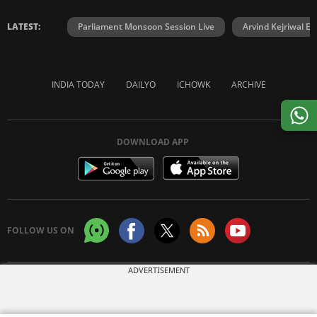
LATEST:
Parliament Monsoon Session Live
Arvind Kejriwal E2
INDIA TODAY
DAILYO
ICHOWK
ARCHIVE
DOWNLOAD APP
FOLLOW US ON
ADVERTISEMENT
Copyright © 2026 Living Media India Limited. For reprint rights:
Syndications
Today