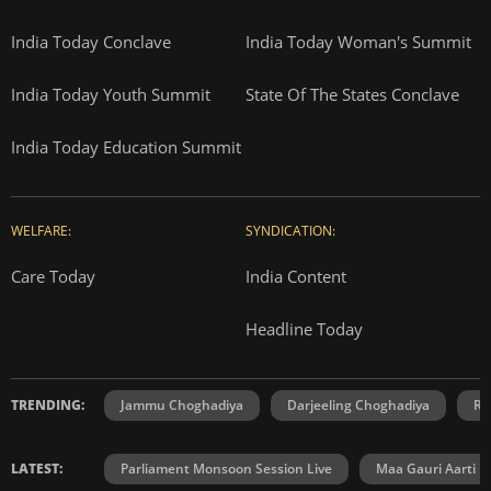
India Today Conclave
India Today Woman's Summit
India Today Youth Summit
State Of The States Conclave
India Today Education Summit
WELFARE:
SYNDICATION:
Care Today
India Content
Headline Today
TRENDING:
Jammu Choghadiya
Darjeeling Choghadiya
Ra
LATEST:
Parliament Monsoon Session Live
Maa Gauri Aarti