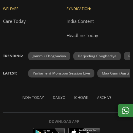
WELFARE:
SYNDICATION:
Care Today
India Content
Headline Today
TRENDING:
Jammu Choghadiya
Darjeeling Choghadiya
Ra
LATEST:
Parliament Monsoon Session Live
Maa Gauri Aarti
INDIA TODAY
DAILYO
ICHOWK
ARCHIVE
DOWNLOAD APP