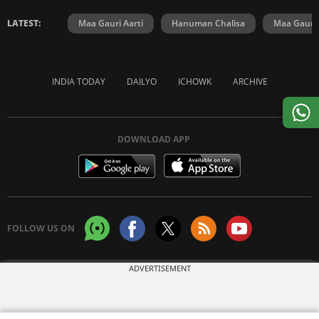
LATEST:
Maa Gauri Aarti
Hanuman Chalisa
Maa Gauri 
INDIA TODAY
DAILYO
ICHOWK
ARCHIVE
DOWNLOAD APP
FOLLOW US ON
ADVERTISEMENT
Copyright © 2026 Living Media India Limited. For reprint rights:
Syndications
Today