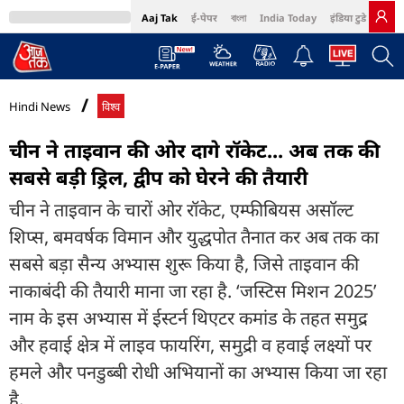
Aaj Tak
ई-पेपर
বাংলা
India Today
इंडिया टुडे हिंदी
MumbaiTak
BT Bazaar
Cosmopolitan
Harper's Bazaar
Northeast
Bri
Hindi News
विश्व
चीन ने ताइवान की ओर दागे रॉकेट... अब तक की
सबसे बड़ी ड्रिल, द्वीप को घेरने की तैयारी
चीन ने ताइवान के चारों ओर रॉकेट, एम्फीबियस असॉल्ट
शिप्स, बमवर्षक विमान और युद्धपोत तैनात कर अब तक का
सबसे बड़ा सैन्य अभ्यास शुरू किया है, जिसे ताइवान की
नाकाबंदी की तैयारी माना जा रहा है. ‘जस्टिस मिशन 2025’
नाम के इस अभ्यास में ईस्टर्न थिएटर कमांड के तहत समुद्र
और हवाई क्षेत्र में लाइव फायरिंग, समुद्री व हवाई लक्ष्यों पर
हमले और पनडुब्बी रोधी अभियानों का अभ्यास किया जा रहा
है.