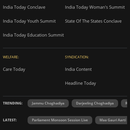
India Today Conclave
India Today Woman's Summit
India Today Youth Summit
State Of The States Conclave
India Today Education Summit
WELFARE:
SYNDICATION:
Care Today
India Content
Headline Today
TRENDING:
Jammu Choghadiya
Darjeeling Choghadiya
Ra
LATEST:
Parliament Monsoon Session Live
Maa Gauri Aarti