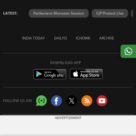
LATEST:
Parliament Monsoon Session
CJP Protest Live
INDIA TODAY
DAILYO
ICHOWK
ARCHIVE
DOWNLOAD APP
FOLLOW US ON
ADVERTISEMENT
Copyright © 2026 Living Media India Limited. For reprint rights:
Syndications
Today