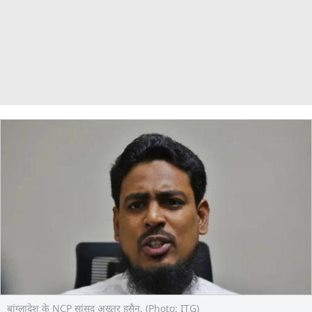
बांग्लादेश के NCP सांसद अख्तर हुसैन. (Photo: ITG)