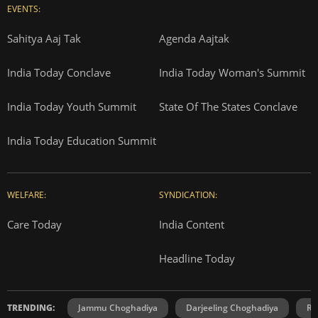
EVENTS:
Sahitya Aaj Tak
Agenda Aajtak
India Today Conclave
India Today Woman's Summit
India Today Youth Summit
State Of The States Conclave
India Today Education Summit
WELFARE:
SYNDICATION:
Care Today
India Content
Headline Today
TRENDING:
Jammu Choghadiya
Darjeeling Choghadiya
Ra