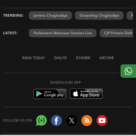
TRENDING:
Jammu Choghadiya
Darjeeling Choghadiya
Ra
LATEST:
Parliament Monsoon Session Live
CJP Protest Delhi 
INDIA TODAY
DAILYO
ICHOWK
ARCHIVE
DOWNLOAD APP
FOLLOW US ON