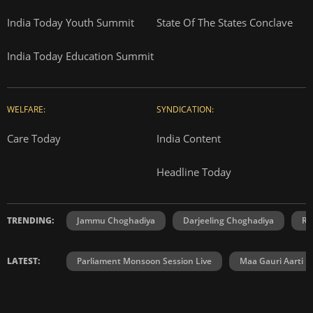
India Today Youth Summit
State Of The States Conclave
India Today Education Summit
WELFARE:
SYNDICATION:
Care Today
India Content
Headline Today
TRENDING:
Jammu Choghadiya
Darjeeling Choghadiya
Ra
LATEST:
Parliament Monsoon Session Live
Maa Gauri Aarti