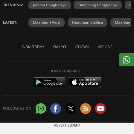
TRENDING:
Jammu Choghadiya
Darjeeling Choghadiya
Ra
LATEST:
Maa Gauri Aarti
Hanuman Chalisa
Maa Gauri 
INDIA TODAY
DAILYO
ICHOWK
ARCHIVE
DOWNLOAD APP
FOLLOW US ON
ADVERTISEMENT
Copyright © 2026 Living Media India Limited. For reprint rights:
Syndications