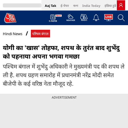
Aaj Tak
ई-पेपर
বাংলা
India Today
इंडिया टुडे हिंदी
MumbaiTak
BT Bazaar
Cosmopolitan
Harper's Bazaar
Northeast
Bri
Hindi News
पश्चिम बंगाल
योगी का 'खास' तोहफा, शपथ के तुरंत बाद शुभेंदु
को पहनाया अपना भगवा गमछा
पश्चिम बंगाल में शुभेंदु अधिकारी ने मुख्यमंत्री पद की शपथ ले
ली है. शपथ ग्रहण समारोह में प्रधानमंत्री नरेंद्र मोदी समेत
बीजेपी के कई वरिष्ठ नेता मौजूद रहे.
ADVERTISEMENT