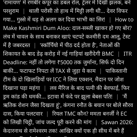
'रामायण' में रणबीर कपूर का डबल रोल, ट्रेलर में दिखी झलक, बने
परशुराम
|
थाली परोसी तो हाथ में मिट्टी लगी थी... देवर विफर
गया... गुस्से में धड़ से अलग कर दिया भाभी का सिर!
|
How to
Make Kashmiri Dum Aloo: दाल-सब्जी खाकर हो गए बोर?
लंच में चावल के साथ बनाकर खाएं चटपटे कश्मीरी दम आलू, टेस्ट
में है जबरदस्त
|
'स्कॉर्पियो में पीठ दर्द होता है', नेताओं की
शिकायत के बाद डेढ़ करोड़ में नई गाड़ियां खरीदेगी BMC
|
ITR
Deadline: नहीं तो लगेगा ₹5000 तक जुर्माना, सिर्फ दो दिन
बाकी... फटाफट निपटा लें TAX से जुड़ा ये काम
|
पाकिस्तानी
टीम के दो खिलाड़ियों पर ICC ने लिया एक्शन, मैदान पर जोश
दिखाना पड़ा महंगा
|
लव मैरिज के बाद पत्नी की बेवफाई, फिर
ड्रम कांड की धमकी... इटावा में फंदे पर झूला बेबस पति!
|
'मैं
ऋतिक रोशन जैसा दिखता हूं', कंगना रनौत के बयान पर बोले सौरव
दास, किया पलटवार
|
रियल TMC कौन? ममता बनर्जी ने EC
को लिखी चिट्ठी, जांच जल्द पूरी करने की मांग
|
Sawan 2026:
केदारनाथ से रामेश्वरम तक! आखिर क्यों एक ही सीध में बने हैं