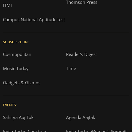
Thomson Press
ITMI
Campus National Aptitude test
SUBSCRIPTION:
Cosmopolitan
Reader's Digest
Music Today
Time
Gadgets & Gizmos
EVENTS:
Sahitya Aaj Tak
Agenda Aajtak
India Today Conclave
India Today Woman's Summit