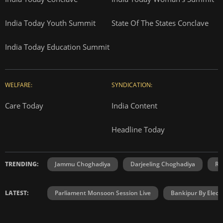
India Today Youth Summit
State Of The States Conclave
India Today Education Summit
WELFARE:
SYNDICATION:
Care Today
India Content
Headline Today
TRENDING:
Jammu Choghadiya
Darjeeling Choghadiya
Ra
LATEST:
Parliament Monsoon Session Live
Bankipur By Elect