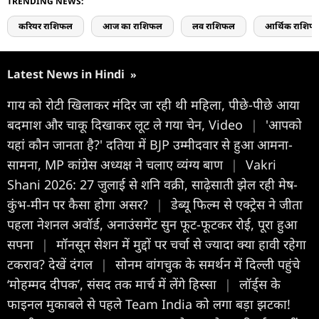
TRENDING NEWS:
करियर राशिफल
आज का राशिफल
लव राशिफल
आर्थिक राशिफ
Latest News in Hindi
»
गाय को रोटी खिलाकर मंदिर जा रही थी महिला, पीछे-पीछे आया
बदमाश और चाकू दिखाकर लूट ले गया चेन, Video
|
'आपको
यहां कौन जानता है?' दतिया में BJP उम्मीदवार से हुआ आमना-
सामना, MP कांग्रेस अध्यक्ष ने चलाए व्यंग्य बाण
|
Vakri
Shani 2026: 27 जुलाई से शनि वक्री, साढ़ेसाती झेल रही मेष-
कुंभ-मीन पर कैसा होगा असर?
|
डेब्यू फिल्म से एक्ट्रेस ने जीता
पहला नेशनल अवॉर्ड, अनाउंसमेंट सुन फूट-फूटकर रोई, पूरा हुआ
सपना
|
मॉनसून सेशन में मुद्दों पर चर्चा से ज्यादा क्या हावी रहेगा
टकराव? देखें दंगल
|
सोनम वांगचुक के समर्थन में दिल्ली पहुंचे
‘मोहम्मद दीपक’, संसद तक मार्च में लेंगे हिस्सा
|
लॉर्ड्स के
फाइनल मुकाबले से पहले Team India को लगा बड़ा झटका!