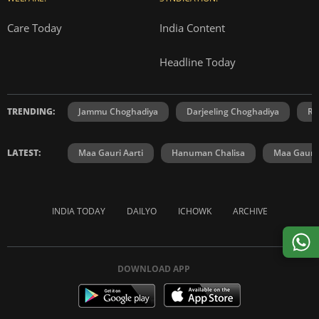
Care Today
India Content
Headline Today
TRENDING:
Jammu Choghadiya
Darjeeling Choghadiya
Ra
LATEST:
Maa Gauri Aarti
Hanuman Chalisa
Maa Gauri 
INDIA TODAY
DAILYO
ICHOWK
ARCHIVE
DOWNLOAD APP