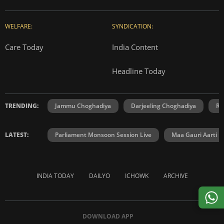
WELFARE:
SYNDICATION:
Care Today
India Content
Headline Today
TRENDING:
Jammu Choghadiya
Darjeeling Choghadiya
Ra
LATEST:
Parliament Monsoon Session Live
Maa Gauri Aarti
INDIA TODAY
DAILYO
ICHOWK
ARCHIVE
DOWNLOAD APP