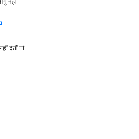
गू नहीं
प
ीं देतीं तो