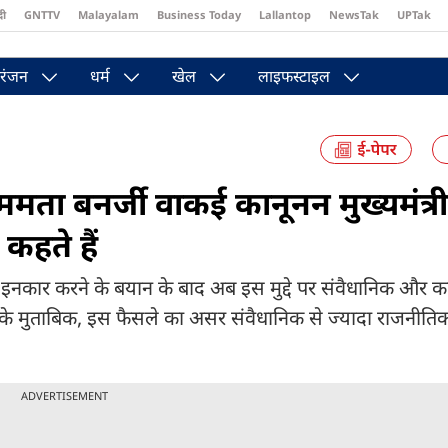
दी
GNTTV
Malayalam
Business Today
Lallantop
NewsTak
UPTak
st
Brides Today
Reader’s Digest
Astro Tak
Pakwan Gali
रंजन
धर्म
खेल
लाइफस्टाइल
 ममता बनर्जी वाकई कानूनन मुख्यमंत्र
 कहते हैं
े से इनकार करने के बयान के बाद अब इस मुद्दे पर संवैधानिक और 
ह के मुताबिक, इस फैसले का असर संवैधानिक से ज्यादा राजनीति
ADVERTISEMENT