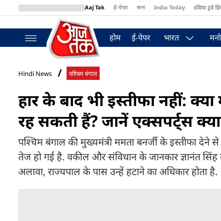
Aaj Tak
ई-पेपर
বাংলা
India Today
इंडिया टुडे हिं
MumbaiTak
BT Bazaar
Cosmopolitan
Harper's Bazaar
Northea
होम
ई-पेपर
भारत
मनो
Hindi News
पश्चिम बंगाल
हार के बाद भी इस्तीफा नहीं: क्या
रह सकती हैं? जानें एक्सपर्ट्स क्या
पश्चिम बंगाल की मुख्यमंत्री ममता बनर्जी के इस्तीफा देन
तेज हो गई है. वकील और संविधान के जानकार ज्ञानंत सिं
अलावा, राज्यपाल के पास उन्हें हटाने का अधिकार होता है.