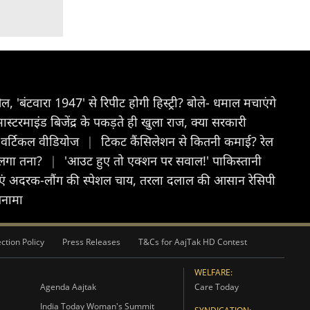
'बंटवारा 1947' से रिपीट होगी हिस्ट्री? बोले- धमाल मचाएंगे
रमाइंड बिजेंद्र के पकड़ते ही खुला राज, क्या सरकारी
दो वर्टिकल वीडियोज
|
टिकट कैंसिलेशन से कितनी कमाई? रेल
 लगा तना?
|
'आउट हुए तो एक्शन पर सवाल!' पाकिस्तानी
ं अदरक-लौंग की स्पेशल चाय, तरला दलाल की आसान रेसिपी
लनामा
ction Policy
Press Releases
T&Cs for AajTak HD Contest
WELFARE:
Agenda Aajtak
Care Today
India Today Woman's Summit