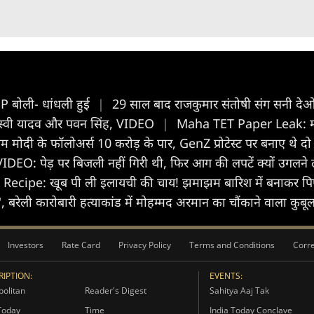
PP बोली- धांधली हुई
|
29 साल बाद राजकुमार संतोषी संग सनी देओल, 
ेजस्वी यादव और पवन सिंह, VIDEO
|
Maha TET Paper Leak: मास्ट
पीएम मोदी के फॉलोअर्स 10 करोड़ के पार, GenZ प्रोटेस्ट पर बनाए थे 
VIDEO: पेड़ पर बिजली नहीं गिरी थी, फिर आग की लपटें क्यों उगलने
ecipe: खूब पी ली इलायची की चाय! झमाझम बारिश में बनाकर पिए
ा', बरेली कारोबारी हत्याकांड में मोहम्मद अरमान का चौंकाने वाला कुबू
Investors
Rate Card
Privacy Policy
Terms and Conditions
Corre
IPTION:
EVENTS:
olitan
Reader's Digest
Sahitya Aaj Tak
Today
Time
India Today Conclave