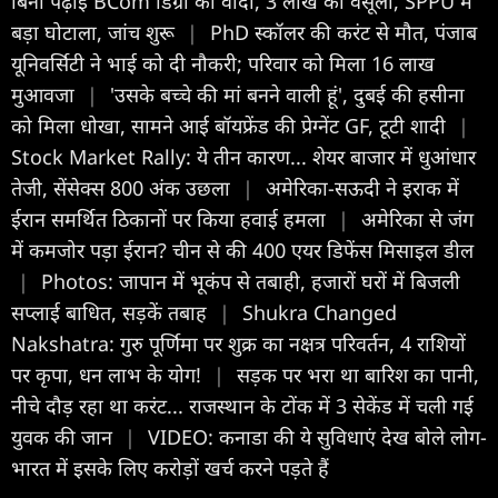
बिना पढ़ाई BCom डिग्री का वादा, 3 लाख की वसूली, SPPU में
बड़ा घोटाला, जांच शुरू
|
PhD स्कॉलर की करंट से मौत, पंजाब
यूनिवर्सिटी ने भाई को दी नौकरी; परिवार को मिला 16 लाख
मुआवजा
|
'उसके बच्चे की मां बनने वाली हूं', दुबई की हसीना
को मिला धोखा, सामने आई बॉयफ्रेंड की प्रेग्नेंट GF, टूटी शादी
|
Stock Market Rally: ये तीन कारण... शेयर बाजार में धुआंधार
तेजी, सेंसेक्स 800 अंक उछला
|
अमेरिका-सऊदी ने इराक में
ईरान समर्थित ठिकानों पर किया हवाई हमला
|
अमेरिका से जंग
में कमजोर पड़ा ईरान? चीन से की 400 एयर डिफेंस मिसाइल डील
|
Photos: जापान में भूकंप से तबाही, हजारों घरों में बिजली
सप्लाई बाधित, सड़कें तबाह
|
Shukra Changed
Nakshatra: गुरु पूर्णिमा पर शुक्र का नक्षत्र परिवर्तन, 4 राशियों
पर कृपा, धन लाभ के योग!
|
सड़क पर भरा था बारिश का पानी,
नीचे दौड़ रहा था करंट... राजस्थान के टोंक में 3 सेकेंड में चली गई
युवक की जान
|
VIDEO: कनाडा की ये सुविधाएं देख बोले लोग-
भारत में इसके लिए करोड़ों खर्च करने पड़ते हैं