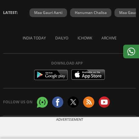
LATEST:
Maa Gauri Aarti
Hanuman Chalisa
Maa Gauri 
INDIA TODAY
DAILYO
ICHOWK
ARCHIVE
DOWNLOAD APP
FOLLOW US ON
ADVERTISEMENT
Copyright © 2026 Living Media India Limited. For reprint rights:
Syndications
Today