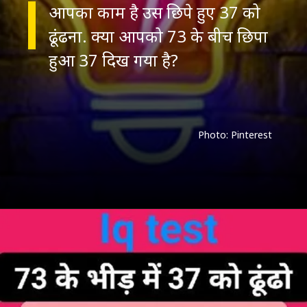
आपका काम है उस छिपे हुए 37 को
ढूंढना. क्या आपको 73 के बीच छिपा