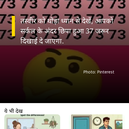
तस्वीर को थोड़ा ध्यान से देखें, आपको
सर्कल के अंदर छिपा हुआ 37 जरूर
दिखाई दे जाएगा.
ये भी देखें
खुल रहा है
https://www.aajtak.in//visualstories/trending/optical-illusion-find-5-differences-10-seconds-brain-teaser-rttw-9-277688-03-04-2026?utm_source=cta&utm_medium=referral&utm_campaign=vs_cta