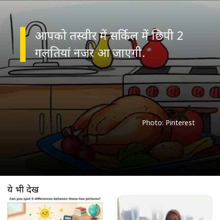
आपको तस्वीर में सर्किल में छिपी 2
गलतियां नजर आ जाएगी.
Photo: Pinterest
ये भी देखें
खुल रहा है
https://www.aajtak.in//visualstories/trending/optical-illusion-find-5-differences-10-seconds-brain-teaser-rttw-12-278152-09-04-2026?utm_source=cta&utm_medium=referral&utm_campaign=vs_cta