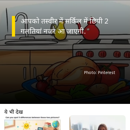
आपको तस्वीर में सर्किल में छिपी 2
गलतियां नजर आ जाएगी.
Photo: Pinterest
ये भी देखें
खुल रहा है
https://www.aajtak.in//visualstories/trending/optical-illusion-find-5-differences-10-seconds-brain-teaser-rttw-12-278152-09-04-2026?utm_source=cta&utm_medium=referral&utm_campaign=vs_cta