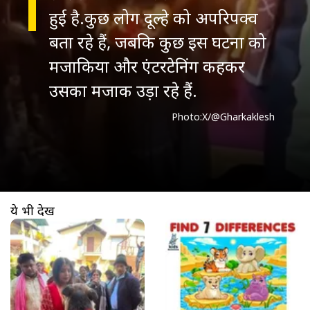
हुई है.कुछ लोग दूल्हे को अपरिपक्व
बता रहे हैं, जबकि कुछ इस घटना को
मजाकिया और एंटरटेनिंग कहकर
उसका मजाक उड़ा रहे हैं.
Photo:X/@Gharkaklesh
ये भी देखें
खुल रहा है
https://www.aajtak.in//visualstories/trending/bride-cries-hugging-pet-dogs-during-emotional-vidai-video-tstf-277793-04-04-2026?utm_source=cta&utm_medium=referral&utm_campaign=vs_cta