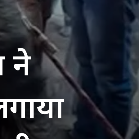
 ने
 लगाया