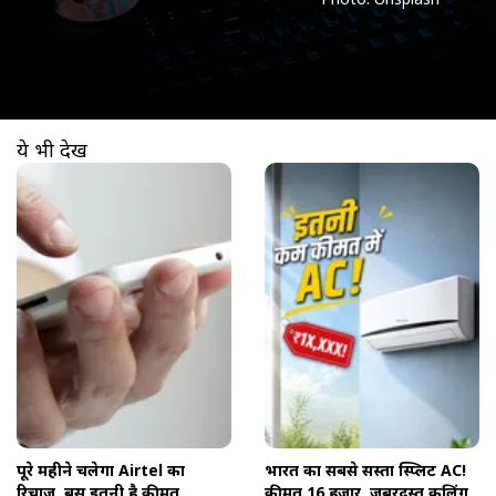
ये भी देखें
खुल रहा है
https://www.aajtak.in//visualstories/technology/airtel-full-month-recharge-plans-price-ttecr-281181-03-06-2026?utm_source=cta&utm_medium=referral&utm_campaign=vs_cta
पूरे महीने चलेगा Airtel का
भारत का सबसे सस्ता स्प्लिट AC!
रिचार्ज, बस इतनी है कीमत
कीमत 16 हजार, जबरदस्त कूलिंग