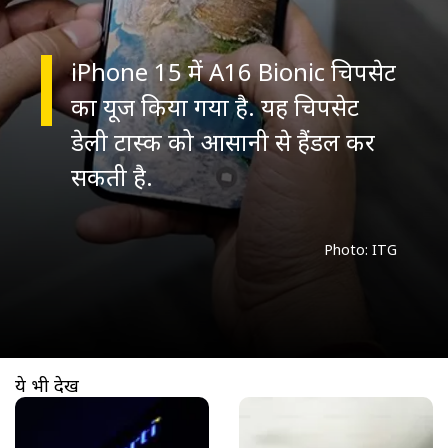
iPhone 15 में A16 Bionic चिपसेट
का यूज किया गया है. यह चिपसेट
डेली टास्क को आसानी से हैंडल कर
सकती है.
Photo: ITG
ये भी देखें
खुल रहा है
https://www.aajtak.in//visualstories/technology/airtel-cheapest-recharge-3-month-call-data-sms-ttecr-276349-15-03-2026?utm_source=cta&utm_medium=referral&utm_campaign=vs_cta