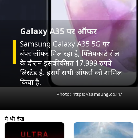
Galaxy A35 पर ऑफर
Samsung Galaxy A35 5G पर
बंपर ऑफर मिल रहा है, फ्लिपकार्ट सेल
के दौरान इसकी कीमत 17,999 रुपये
लिस्टेड है. इसमें सभी ऑफर्स को शामिल
किया है.
Photo: https://samsung.co.in/
ये भी देखें
खुल रहा है
https://www.aajtak.in//visualstories/technology/xiaomi-17-series-launch-in-india-apple-samsung-ttecr-276108-12-03-2026?utm_source=cta&utm_medium=referral&utm_campaign=vs_cta