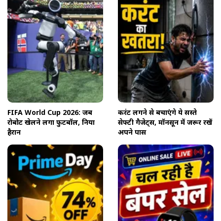
FIFA World Cup 2026: जब
करंट लगने से बचाएंगे ये सस्ते
रोबोट खेलने लगा फुटबॉल, दुनिया
सेफ्टी गैजेट्स, मॉनसून में जरूर रखें
हैरान
अपने पास