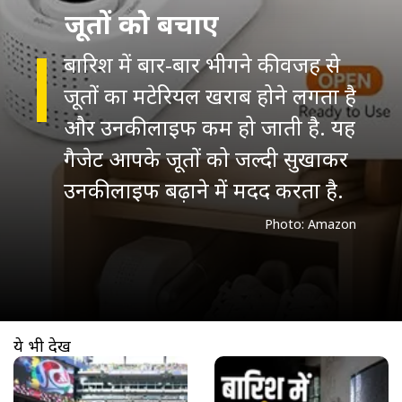
जूतों को बचाए
बारिश में बार-बार भीगने की वजह से
जूतों का मटेरियल खराब होने लगता है
और उनकी लाइफ कम हो जाती है. यह
गैजेट आपके जूतों को जल्दी सुखाकर
उनकी लाइफ बढ़ाने में मदद करता है.
Photo: Amazon
ये भी देखें
खुल रहा है
https://www.aajtak.in//visualstories/technology/fifa-world-cup-2026-atlas-humanoid-robot-delivers-match-ball-brazil-vs-norway-ttec-282855-07-07-2026?utm_source=cta&utm_medium=referral&utm_campaign=vs_cta