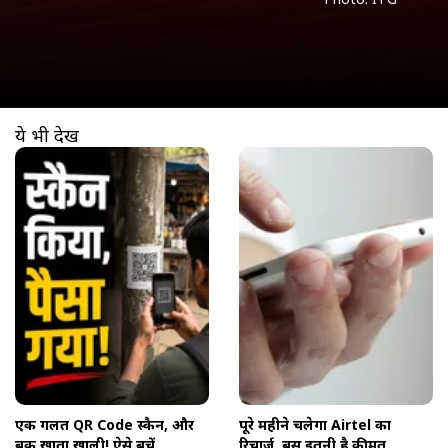
ये भी देखें
खुल रहा है
https://www.aajtak.in//visualstories/technology/qr-code-scam-bank-account-safety-tips-ttecm-281331-03-06-2026?utm_source=cta&utm_medium=referral&utm_campaign=vs_cta
एक गलत QR Code स्कैन, और
पूरे महीने चलेगा Airtel का
बैंक खाता खाली! ऐसे बचें
रिचार्ज, बस इतनी है कीमत