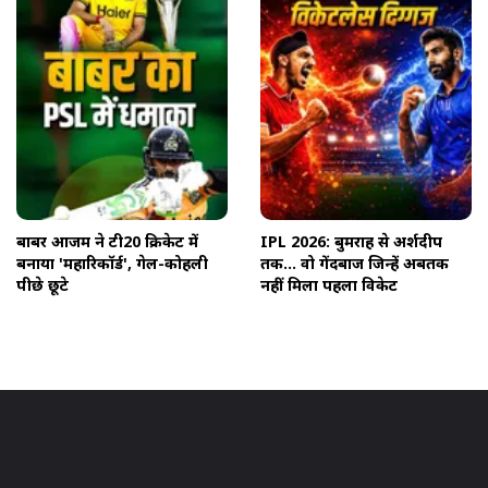
बाबर आजम ने टी20 क्रिकेट में
IPL 2026: बुमराह से अर्शदीप
बनाया 'महारिकॉर्ड', गेल-कोहली
तक... वो गेंदबाज जिन्हें अबतक
पीछे छूटे
नहीं मिला पहला विकेट