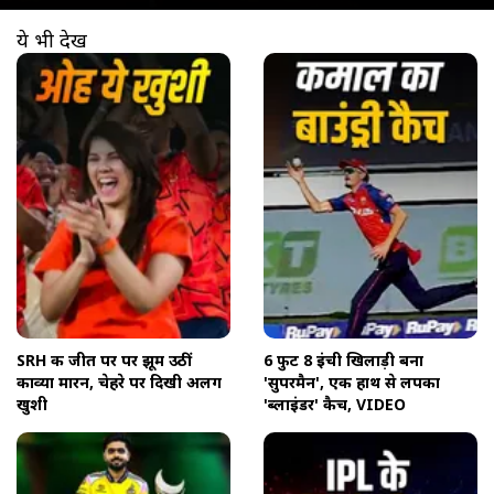
ये भी देखें
खुल रहा है
https://www.aajtak.in//visualstories/sports/ipl-2026-srh-vs-rr-kavya-maran-celebration-reaction-viral-tspok-278525-14-04-2026?utm_source=cta&utm_medium=referral&utm_campaign=vs_cta
SRH की जीत पर पर झूम उठीं
6 फुट 8 इंची खिलाड़ी बना
काव्या मारन, चेहरे पर द‍िखी अलग
'सुपरमैन', एक हाथ से लपका
खुशी
'ब्लाइंडर' कैच, VIDEO