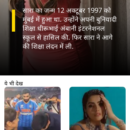
सारा का जन्म 12 अक्टूबर 1997 को
मुंबई में हुआ था. उन्होंने अपनी बुनियादी
शिक्षा धीरूभाई अंबानी इंटरनेशनल
स्कूल से हासिल की. फिर सारा ने आगे
की शिक्षा लंदन में ली.
ये भी देखें
खुल रहा है
https://www.aajtak.in//visualstories/sports/rohit-sharma-bows-to-jasprit-bumrah-mother-emotional-video-t20-world-cup-2026-tspoa-275969-09-03-2026?utm_source=cta&utm_medium=referral&utm_campaign=vs_cta