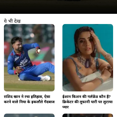
ये भी देखें
खुल रहा है
https://www.aajtak.in//visualstories/sports/rashid-khan-created-history-700-wickets-t20-world-cup-afg-vs-uae-ntcpas-274636-16-02-2026?utm_source=cta&utm_medium=referral&utm_campaign=vs_cta
राशिद खान ने रचा इतिहास, ऐसा
ईशान किशन की गर्लफ्रेंड कौन हैं?
करने वाले दुनिया के इकलौते गेंदबाज
क्रिकेटर की तूफानी पारी पर लुटाया
प्यार