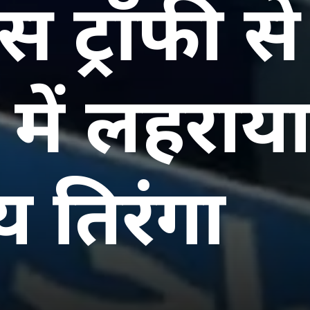
ंस ट्रॉफी स
में लहराय
 तिरंगा