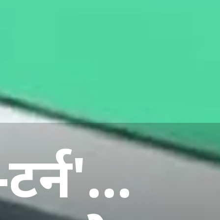
र्न'...