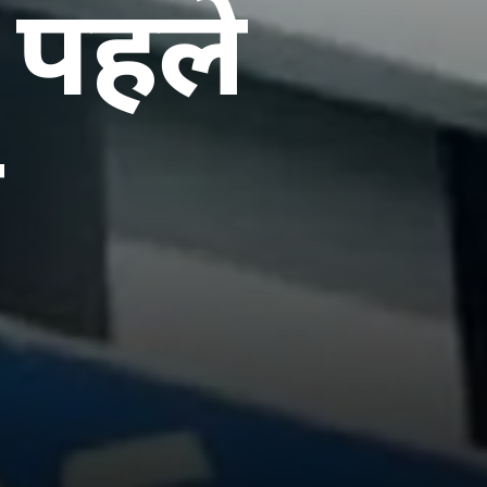
े पहले
ा