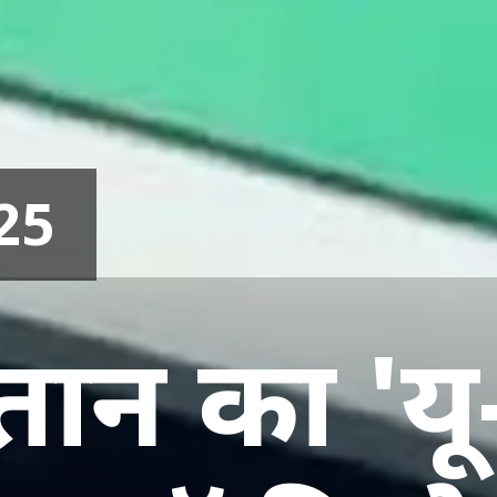
25
ान का 'यू-ट