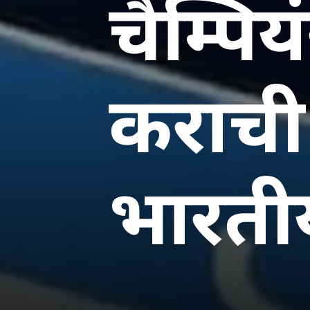
चैम्पिय
कराची 
भारतीय