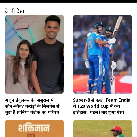
ये भी देखें
खुल रहा है
https://www.aajtak.in//visualstories/sports/arjun-tendulkar-wedding-saniya-chandhok-business-family-background-tspoa-275025-27-02-2026?utm_source=cta&utm_medium=referral&utm_campaign=vs_cta
अर्जुन तेंदुलकर की ससुराल में
Super-8 से पहले Team India
कौन-कौन? करोड़ों के बिजनेस से
ने T20 World Cup में रचा
जुड़ा है सानिया चंडोक का परिवार
इत‍िहास , पहली बार हुआ ऐसा