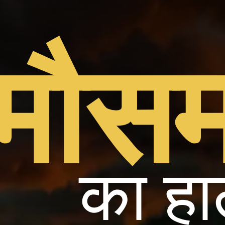
मौस
का ह