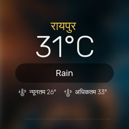
रायपु
र
31°C
Rain
न्यूनतम
26°
अधिकतम
33°