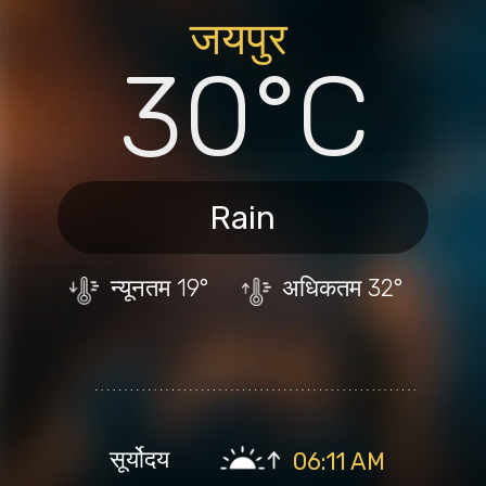
जयपु
र
30°C
Rain
न्यूनतम
19°
अधिकतम
32°
सूर्योदय
06:11 AM