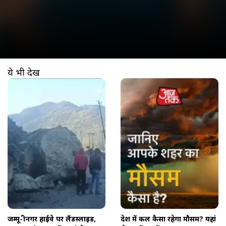
ये भी देखें
खुल रहा है
https://www.aajtak.in//visualstories/news/landslides-jammu-srinagar-nh-44-closed-as-heavy-rains-trigger-massive-debris-near-ramban-szlbs-277936-06-04-2026?utm_source=cta&utm_medium=referral&utm_campaign=vs_cta
जम्मू-श्रीनगर हाईवे पर लैंडस्लाइड,
देश में कल कैसा रहेगा मौसम? यहां