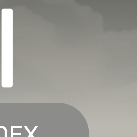
I
NDEX