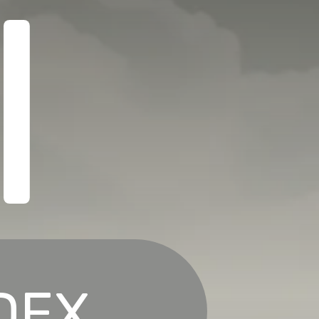
I
NDEX