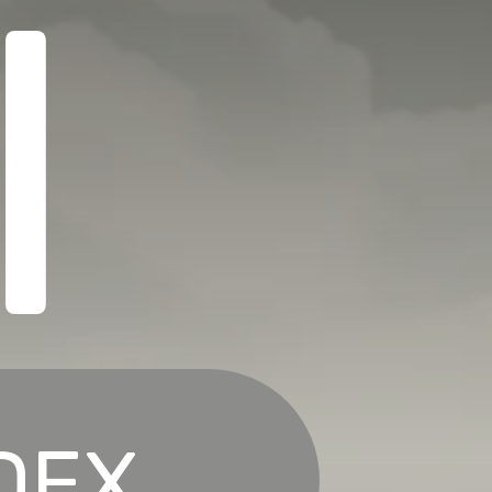
I
NDEX