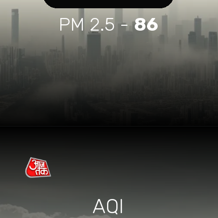
PM 2.5 -
86
AQI