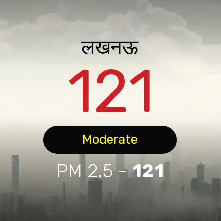
लखनऊ
121
Moderate
PM 2.5 -
121