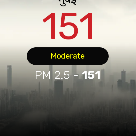
151
Moderate
PM 2.5 -
151