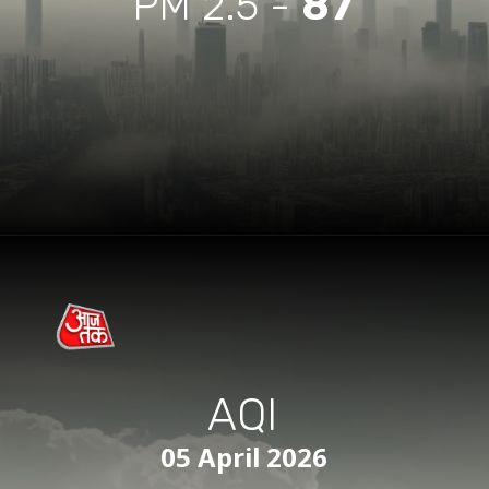
PM 2.5 -
87
AQI
05 April 2026