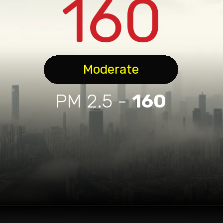
160
Moderate
PM 2.5 -
160