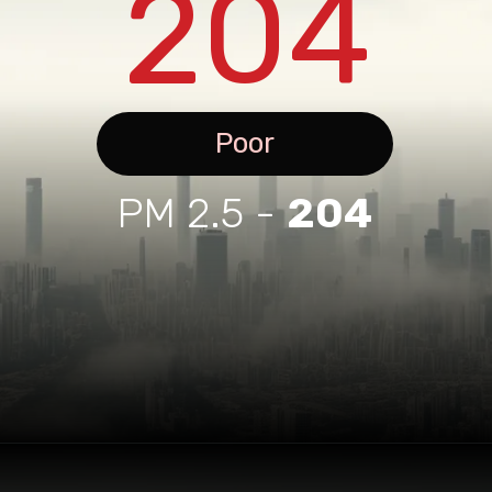
204
Poor
PM 2.5 -
204