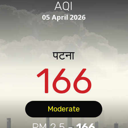
AQI
05 April 2026
पटना
166
Moderate
PM 2.5 -
166