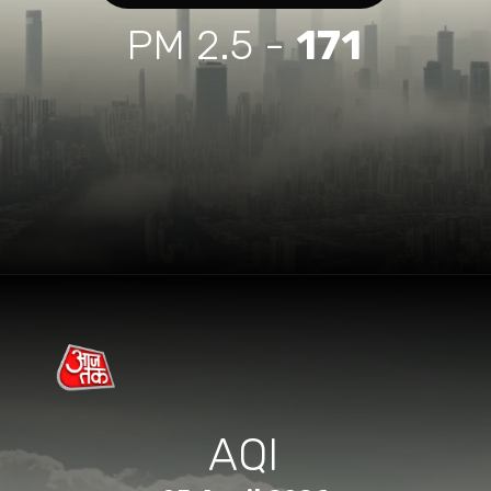
PM 2.5 -
171
AQI