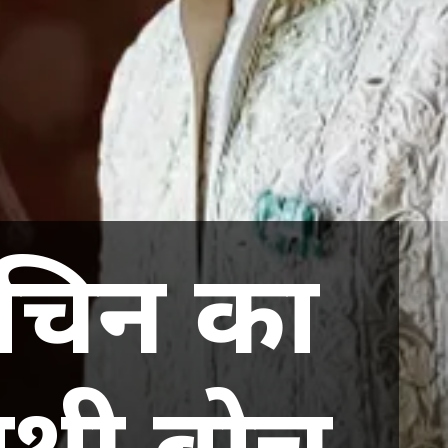
 सचिन का
थी ब्रोच