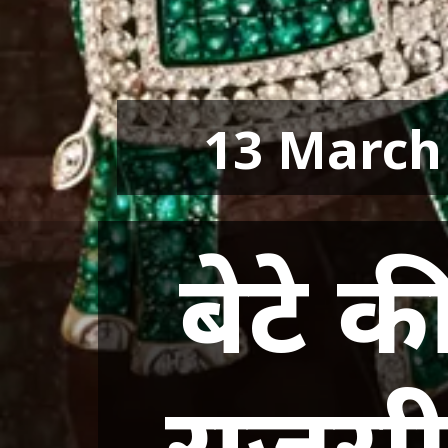
13 March
बेटे क
राजसी 