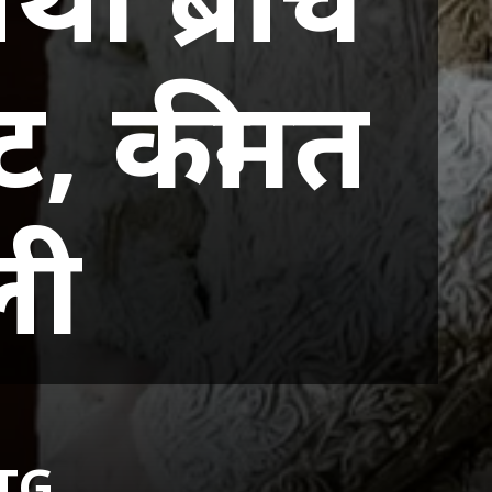
ट, कीमत
ली
ITG