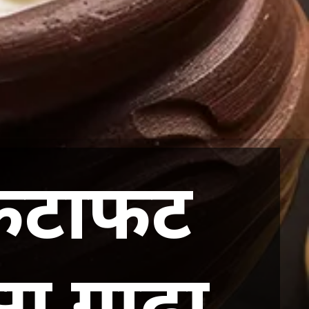
 फटाफट
ा गाढ़ा