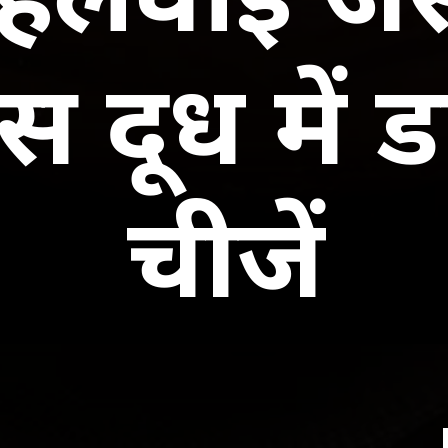
 दूध में डा
चीजें