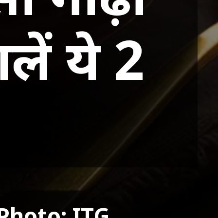
लें ये 2
Photo: ITG