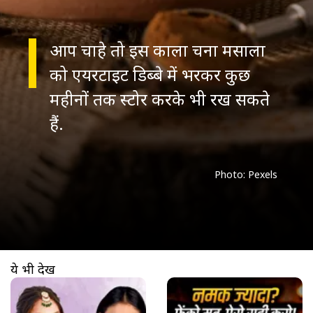
आप चाहे तो इस काला चना मसाला
को एयरटाइट डिब्बे में भरकर कुछ
महीनों तक स्टोर करके भी रख सकते
हैं.
Photo: Pexels
ये भी देखें
खुल रहा है
https://www.aajtak.in//visualstories/lifestyle/mahakumbh-viral-girl-monalisa-bhonsle-wedding-look-photos-monalisa-ki-purani-glamourus-photo-viral-tvisp-2-276185-12-03-2026?utm_source=cta&utm_medium=referral&utm_campaign=vs_cta