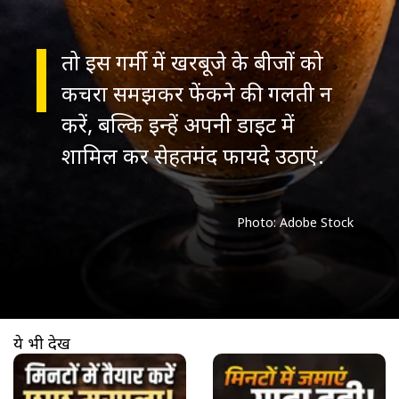
तो इस गर्मी में खरबूजे के बीजों को
कचरा समझकर फेंकने की गलती न
करें, बल्कि इन्हें अपनी डाइट में
शामिल कर सेहतमंद फायदे उठाएं.
ये भी देखें
खुल रहा है
https://www.aajtak.in//visualstories/lifestyle/how-to-make-homemade-masala-chaas-powder-recipe-for-refreshing-summer-drink-tvisx-277493-03-04-2026?utm_source=cta&utm_medium=referral&utm_campaign=vs_cta