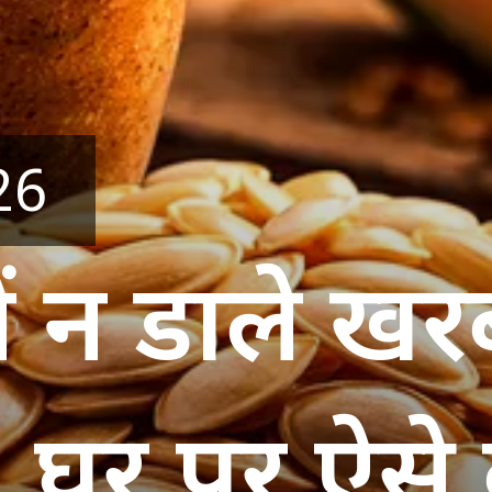
26
में न डाले खर
 घर पर ऐसे 