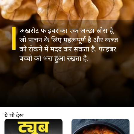
अखरोट फाइबर का एक अच्छा स्रोस है,
जो पाचन के लिए महत्वपूर्ण है और कब्ज
को रोकने में मदद कर सकता है. फाइबर
ये भी देखें
खुल रहा है
https://www.aajtak.in//visualstories/lifestyle/easy-ticks-to-take-out-toothpaste-from-tube-without-cutting-tube-se-bacha-paste-kaise-nikale-3-asaan-tricks-se-tvist-276070-16-03-2026?utm_source=cta&utm_medium=referral&utm_campaign=vs_cta