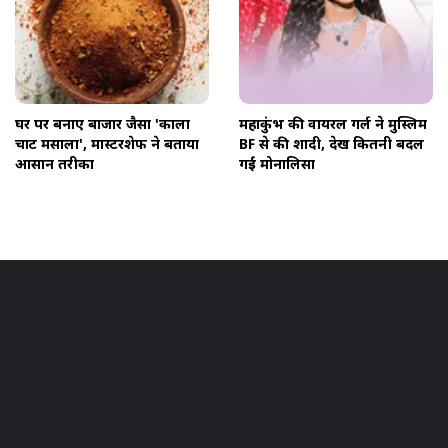
घर पर बनाए बाजार जैसा 'काला
महाकुंभ की वायरल गर्ल ने मुस्लिम
चाट मसाला', मास्टरशेफ ने बताया
BF से की शादी, देखें कितनी बदल
आसान तरीका
गईं मोनालिसा