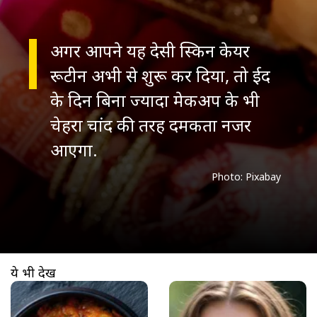
अगर आपने यह देसी स्किन केयर
रूटीन अभी से शुरू कर दिया, तो ईद
के दिन बिना ज्यादा मेकअप के भी
चेहरा चांद की तरह दमकता नजर
Photo: Pixabay
ये भी देखें
खुल रहा है
https://www.aajtak.in//visualstories/lifestyle/baingan-ka-bharta-chulhe-wala-taste-how-to-make-smoky-baingan-ka-bharta-at-home-tvisp-276363-15-03-2026?utm_source=cta&utm_medium=referral&utm_campaign=vs_cta