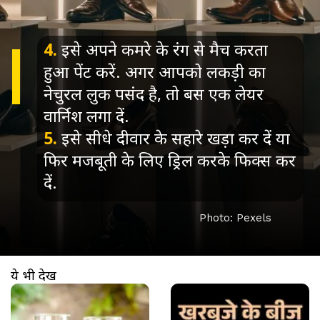
4.
इसे अपने कमरे के रंग से मैच करता
हुआ पेंट करें. अगर आपको लकड़ी का
नेचुरल लुक पसंद है, तो बस एक लेयर
वार्निश लगा दें.
5.
इसे सीधे दीवार के सहारे खड़ा कर दें या
फिर मजबूती के लिए ड्रिल करके फिक्स कर
दें.
Photo: Pexels
ये भी देखें
खुल रहा है
https://www.aajtak.in//visualstories/lifestyle/khus-ka-sharbat-benefits-in-summer-recipe-kaise-banayen-khus-ka-sharbat-tvisp-277815-04-04-2026?utm_source=cta&utm_medium=referral&utm_campaign=vs_cta