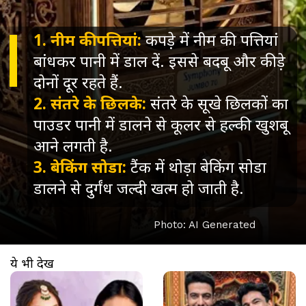
1. नीम की पत्तियां:
कपड़े में नीम की पत्तियां
बांधकर पानी में डाल दें. इससे बदबू और कीड़े
दोनों दूर रहते हैं.
2. संतरे के छिलके:
संतरे के सूखे छिलकों का
पाउडर पानी में डालने से कूलर से हल्की खुशबू
आने लगती है.
3. बेकिंग सोडा:
टैंक में थोड़ा बेकिंग सोडा
डालने से दुर्गंध जल्दी खत्म हो जाती है.
Photo: AI Generated
ये भी देखें
खुल रहा है
https://www.aajtak.in//visualstories/lifestyle/mahakumbh-viral-girl-monalisa-bhonsle-wedding-look-photos-monalisa-ki-purani-glamourus-photo-viral-tvisp-2-276185-12-03-2026?utm_source=cta&utm_medium=referral&utm_campaign=vs_cta